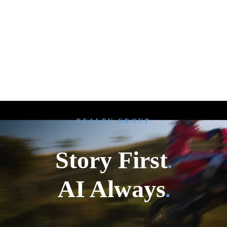
REALTV GROUP
Story First
●
AI Always
●